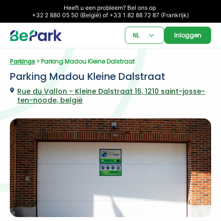
Heeft u een probleem? Bel ons op 

+32 2 880 05 50 (België) of +33 1 82 88 72 87 (Frankrijk)
NL
Inloggen
Parkings
 > Parking Madou Kleine Dalstraat
Parking Madou Kleine Dalstraat
Rue du Vallon - Kleine Dalstraat 16, 1210 saint-josse-
ten-noode, belgië