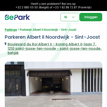
Heeft u een probleem? Bel ons op 

+32 2 880 05 50 (België) of +33 1 82 88 72 87 (Frankrijk)
NL
Inloggen
Parkings
 > Parkeren Albert II Noordwijk - Sint-Joost
Parkeren Albert II Noordwijk - Sint-Joost
Boulevard du Roi Albert II - Koning Albert II-laan 7, 
1210 saint-josse-ten-noode - saint-josse-ten-noode, 
belgië