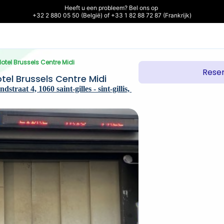
Heeft u een probleem? Bel ons op 

+32 2 880 05 50 (België) of +33 1 82 88 72 87 (Frankrijk)
otel Brussels Centre Midi
Reser
tel Brussels Centre Midi
traat 4, 1060 saint-gilles - sint-gillis, 