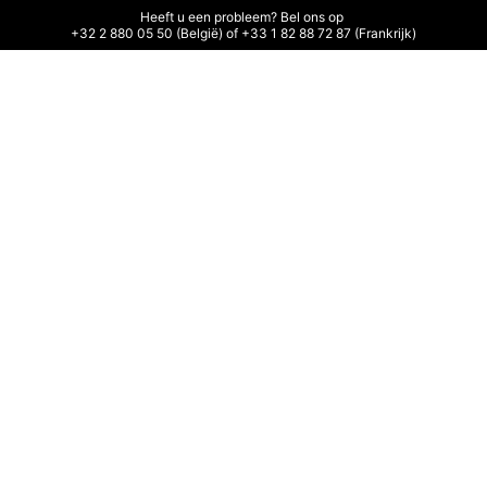
Heeft u een probleem? Bel ons op 

+32 2 880 05 50 (België) of +33 1 82 88 72 87 (Frankrijk)