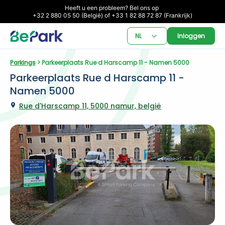
Heeft u een probleem? Bel ons op 

+32 2 880 05 50 (België) of +33 1 82 88 72 87 (Frankrijk)
NL
Inloggen
Parkings
 > Parkeerplaats Rue d Harscamp 11 - Namen 5000
Parkeerplaats Rue d Harscamp 11 - 
Namen 5000
Rue d'Harscamp 11, 5000 namur, belgië