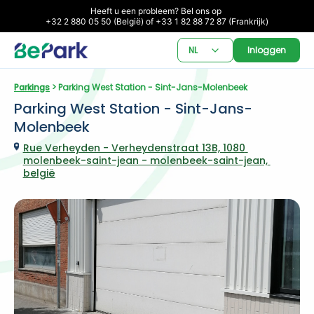
Heeft u een probleem? Bel ons op 

+32 2 880 05 50 (België) of +33 1 82 88 72 87 (Frankrijk)
NL
Inloggen
Parkings
 > Parking West Station - Sint-Jans-Molenbeek
Parking West Station - Sint-Jans-
Molenbeek
Rue Verheyden - Verheydenstraat 13B, 1080 
molenbeek-saint-jean - molenbeek-saint-jean, 
belgië