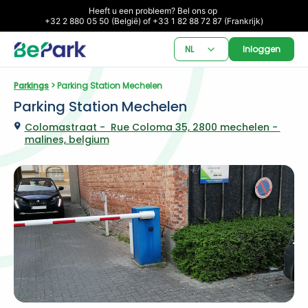
Heeft u een probleem? Bel ons op 

+32 2 880 05 50 (België) of +33 1 82 88 72 87 (Frankrijk)
NL
Inloggen
Parkings
 > Parking Station Mechelen
Parking Station Mechelen
Colomastraat -  Rue Coloma 35, 2800 mechelen - 
malines, belgium