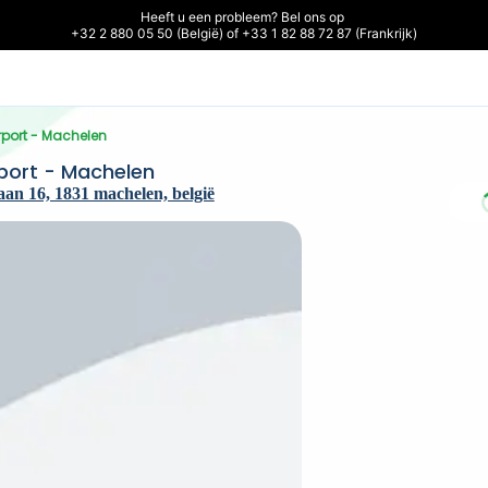
Heeft u een probleem? Bel ons op 

+32 2 880 05 50 (België) of +33 1 82 88 72 87 (Frankrijk)
irport - Machelen
rport - Machelen
n 16, 1831 machelen, belgië