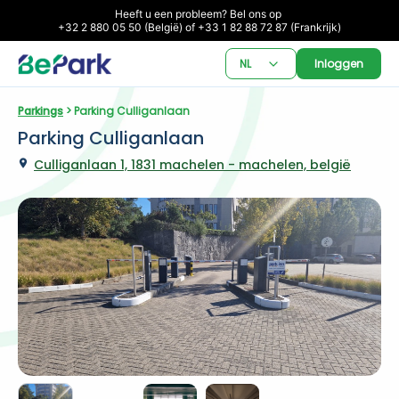
Heeft u een probleem? Bel ons op 

+32 2 880 05 50 (België) of +33 1 82 88 72 87 (Frankrijk)
NL
Inloggen
Parkings
 > Parking Culliganlaan
Parking Culliganlaan
Culliganlaan 1, 1831 machelen - machelen, belgië