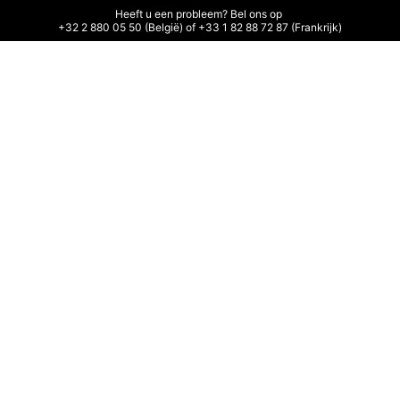
Heeft u een probleem? Bel ons op 

+32 2 880 05 50 (België) of +33 1 82 88 72 87 (Frankrijk)