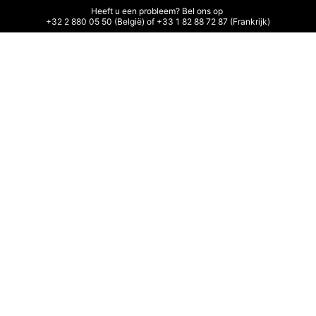
Heeft u een probleem? Bel ons op 

+32 2 880 05 50 (België) of +33 1 82 88 72 87 (Frankrijk)