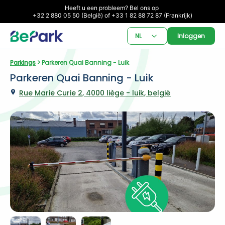
Heeft u een probleem? Bel ons op 

+32 2 880 05 50 (België) of +33 1 82 88 72 87 (Frankrijk)
NL
Inloggen
Parkings
 > Parkeren Quai Banning - Luik
Parkeren Quai Banning - Luik
Rue Marie Curie 2, 4000 liège - luik, belgië