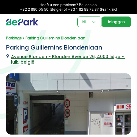
Heeft u een probleem? Bel ons op 

+32 2 880 05 50 (België) of +33 1 82 88 72 87 (Frankrijk)
NL
Inloggen
Parkings
 > Parking Guillemins Blondenlaan
Parking Guillemins Blondenlaan
Avenue Blonden - Blonden Avenue 26, 4000 liège - 
luik, belgië