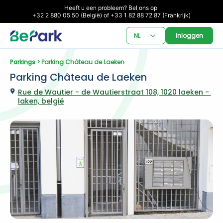
Heeft u een probleem? Bel ons op 

+32 2 880 05 50 (België) of +33 1 82 88 72 87 (Frankrijk)
NL
Inloggen
Parkings
 > Parking Château de Laeken
Parking Château de Laeken
Rue de Wautier - de Wautierstraat 108, 1020 laeken - 
laken, belgië