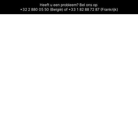
Heeft u een probleem? Bel ons op 

+32 2 880 05 50 (België) of +33 1 82 88 72 87 (Frankrijk)