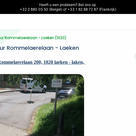
Heeft u een probleem? Bel ons op 

+32 2 880 05 50 (België) of +33 1 82 88 72 87 (Frankrijk)
huur Rommelaerelaan - Laeken (1020)
uur Rommelaerelaan - Laeken 
mmelaerelaan 200, 1020 laeken - laken, 