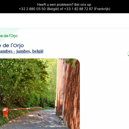
Heeft u een probleem? Bel ons op 

+32 2 880 05 50 (België) of +33 1 82 88 72 87 (Frankrijk)
 de l'Orjo
de l'Orjo
jambes - jambes, belgië