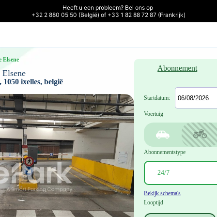
Heeft u een probleem? Bel ons op 

+32 2 880 05 50 (België) of +33 1 82 88 72 87 (Frankrijk)
e Elsene
Abonnement
 Elsene
1050 ixelles, belgië
Startdatum:
Voertuig
Abonnementstype
Bekijk schema's
Looptijd