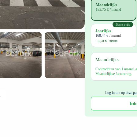
Maandelijks
183,75 €
/ maand
Beste prijs
Jaarlijks
168,44 €
/ maand
- 15,31 € / maand
Maandelijks
Contractduur van 1 maand, a
Maandelijkse facturering.
Log in om op deze par
halen
Inl