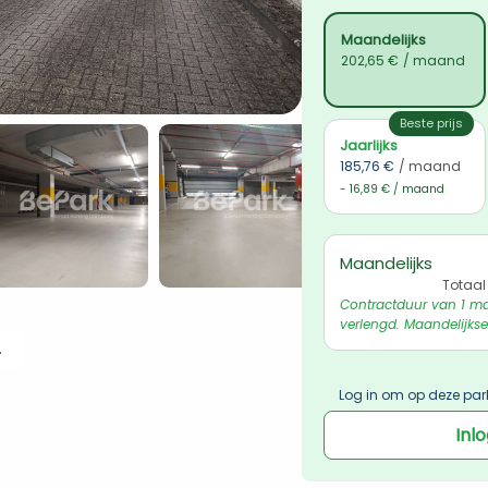
Maandelijks
202,65 €
/ maand
Beste prijs
Jaarlijks
185,76 €
/ maand
- 16,89 € / maand
Maandelijks
Totaal
Contractduur van 1 ma
verlengd. Maandelijkse
 ophalen
Log in om op deze par
Inl