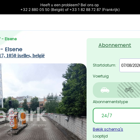
Heeft u een probleem? Bel ons op 

+32 2 880 05 50 (België) of +33 1 82 88 72 87 (Frankrijk)
7 - Elsene
Abonnement
 - Elsene
7, 1050 ixelles, belgië
Startdatum:
Voertuig
Abonnementstype
Bekijk schema's
Looptijd