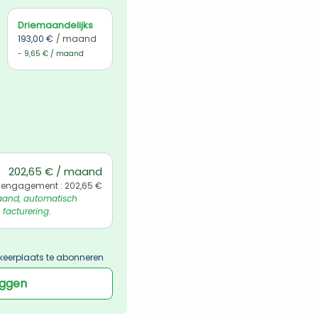
Driemaandelijks
193,00 €
/ maand
- 9,65 € / maand
202,65 € / maand
 engagement : 202,65 €
and, automatisch 
 facturering.
keerplaats te abonneren
oggen