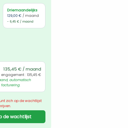
Driemaandelijks
129,00 €
/ maand
- 6,45 € / maand
135,45 € / maand
l engagement : 135,45 €
and, automatisch 
 facturering.
unt zich op de wachtlijst 
rijven.
p de wachtlijst