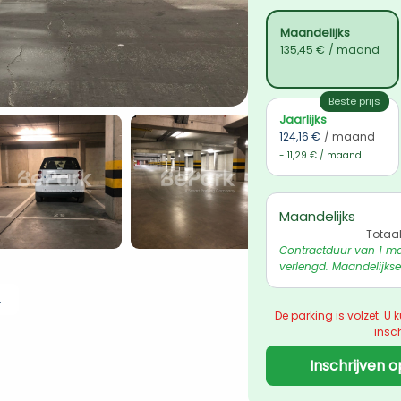
Maandelijks
135,45 €
/ maand
Beste prijs
Jaarlijks
124,16 €
/ maand
- 11,29 € / maand
Maandelijks
Totaa
Contractduur van 1 ma
verlengd. Maandelijkse
 ophalen
De parking is volzet. U k
insch
Inschrijven o