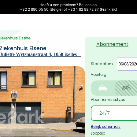
Heeft u een probleem? Bel ons op 

+32 2 880 05 50 (België) of +33 1 82 88 72 87 (Frankrijk)
Ziekenhuis Elsene
Abonnement
Ziekenhuis Elsene
uliette Wytsmanstraat 4, 1050 ixelles - 
Startdatum:
Voertuig
Abonnementstype
Bekijk schema's
Looptijd