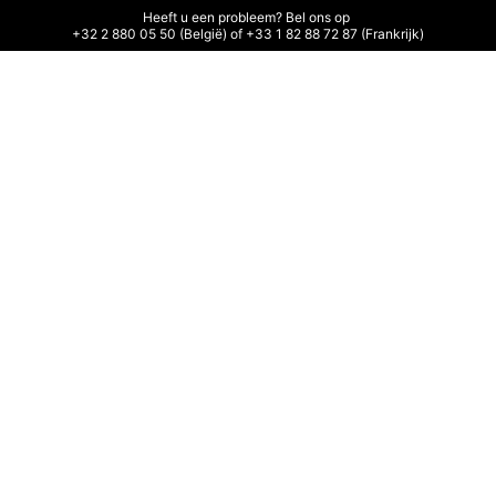
Heeft u een probleem? Bel ons op 

+32 2 880 05 50 (België) of +33 1 82 88 72 87 (Frankrijk)