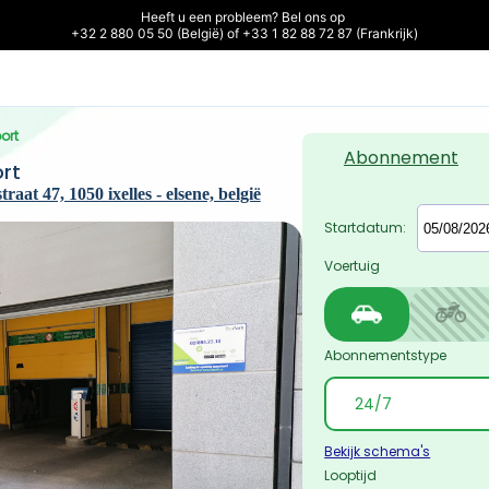
Heeft u een probleem? Bel ons op 

+32 2 880 05 50 (België) of +33 1 82 88 72 87 (Frankrijk)
ort
Abonnement
rt
raat 47, 1050 ixelles - elsene, belgië
Startdatum:
Voertuig
Abonnementstype
Bekijk schema's
Looptijd