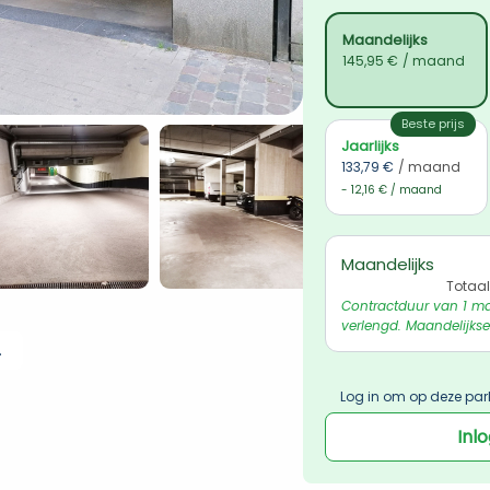
Maandelijks
145,95 €
/ maand
Beste prijs
Jaarlijks
133,79 €
/ maand
- 12,16 € / maand
Maandelijks
Totaal
Contractduur van 1 ma
verlengd. Maandelijkse
 ophalen
Log in om op deze par
Inl