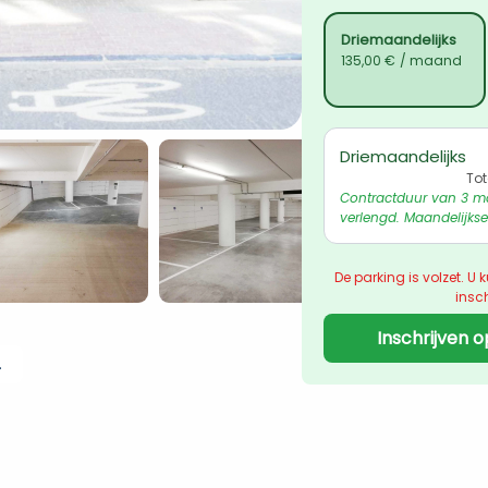
Driemaandelijks
135,00 €
/ maand
Driemaandelijks
Tot
Contractduur van 3 m
verlengd. Maandelijkse
De parking is volzet. U k
insch
Inschrijven o
 ophalen