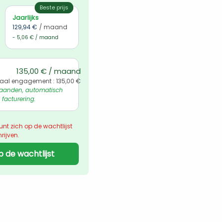
Beste prijs
Jaarlijks
129,94 €
/ maand
- 5,06 € / maand
135,00 € / maand
aal engagement : 135,00 €
aanden, automatisch 
 facturering.
unt zich op de wachtlijst 
rijven.
p de wachtlijst