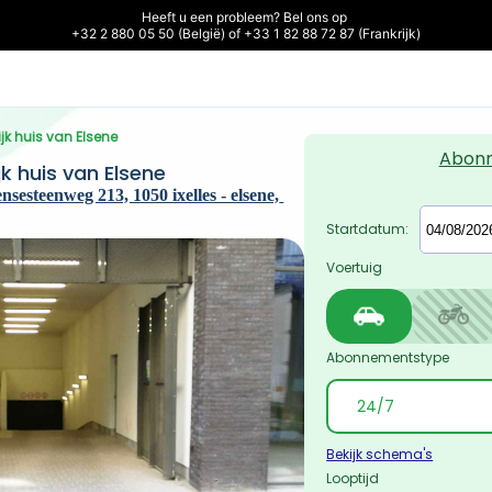
Heeft u een probleem? Bel ons op 

+32 2 880 05 50 (België) of +33 1 82 88 72 87 (Frankrijk)
jk huis van Elsene
Abon
k huis van Elsene
nsesteenweg 213, 1050 ixelles - elsene, 
Startdatum:
Voertuig
Abonnementstype
Bekijk schema's
Looptijd