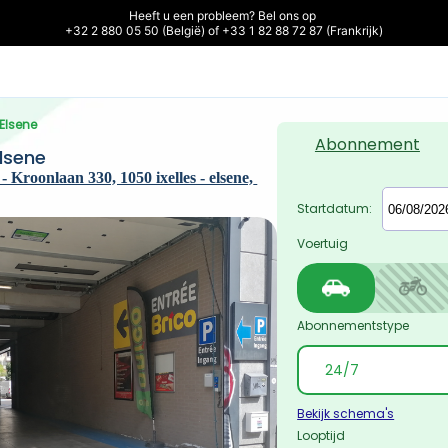
Heeft u een probleem? Bel ons op 

+32 2 880 05 50 (België) of +33 1 82 88 72 87 (Frankrijk)
 Elsene
Abonnement
lsene
Kroonlaan 330, 1050 ixelles - elsene, 
Startdatum:
Voertuig
Abonnementstype
Bekijk schema's
Looptijd