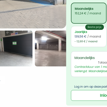
Maandelijks
152,24 €
/ maand
Beste prijs
Jaarlijks
139,56 €
/ maand
- 12,68 € / maand
Maandelijks
Totaa
Contractduur van 1 ma
verlengd. Maandelijkse
 ophalen
Log in om op deze par
Inl