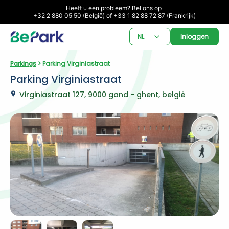
Heeft u een probleem? Bel ons op 

+32 2 880 05 50 (België) of +33 1 82 88 72 87 (Frankrijk)
NL
Inloggen
Parkings
 > Parking Virginiastraat
Parking Virginiastraat
Virginiastraat 127, 9000 gand - ghent, belgië