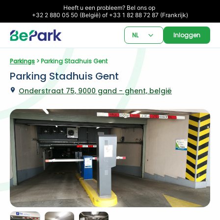
Heeft u een probleem? Bel ons op 

+32 2 880 05 50 (België) of +33 1 82 88 72 87 (Frankrijk)
NL
Inloggen
Parkings
 > Parking Stadhuis Gent
Parking Stadhuis Gent
Onderstraat 75, 9000 gand - ghent, belgië