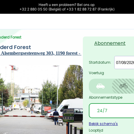
Heeft u een probleem? Bel ons op 

+32 2 880 05 50 (België) of +33 1 82 88 72 87 (Frankrijk)
nderd Forest
Abonnement
derd Forest
Alsembergsesteenweg 303, 1190 forest - 
Startdatum:
Voertuig
Abonnementstype
Bekijk schema's
Looptijd