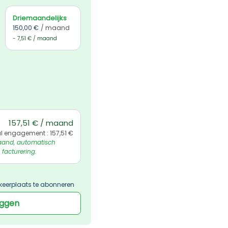
Driemaandelijks
150,00 €
/ maand
- 7,51 € / maand
157,51 € / maand
l engagement : 157,51 €
and, automatisch 
 facturering.
keerplaats te abonneren
oggen