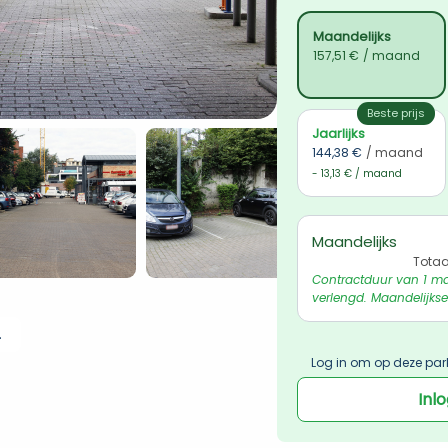
Maandelijks
157,51 €
/ maand
Beste prijs
Jaarlijks
144,38 €
/ maand
- 13,13 € / maand
Maandelijks
Totaa
Contractduur van 1 ma
verlengd. Maandelijkse
 ophalen
Log in om op deze par
Inl