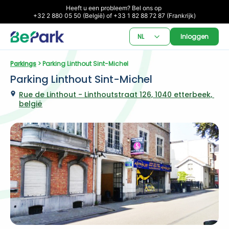
Heeft u een probleem? Bel ons op 

+32 2 880 05 50 (België) of +33 1 82 88 72 87 (Frankrijk)
NL
Inloggen
Parkings
 > Parking Linthout Sint-Michel
Parking Linthout Sint-Michel
Rue de Linthout - Linthoutstraat 126, 1040 etterbeek, 
belgië