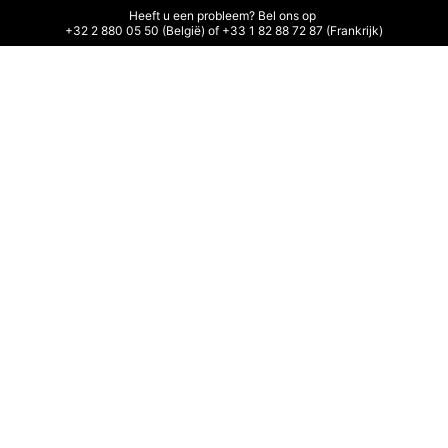
Heeft u een probleem? Bel ons op 

+32 2 880 05 50 (België) of +33 1 82 88 72 87 (Frankrijk)