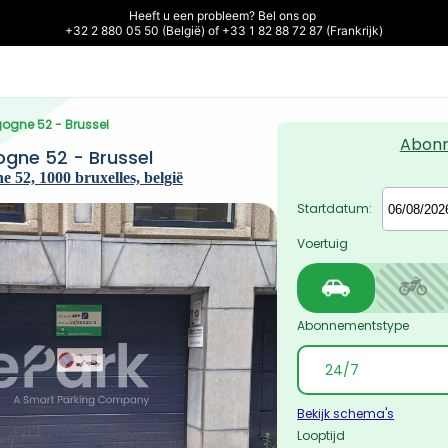
Heeft u een probleem? Bel ons op 

+32 2 880 05 50 (België) of +33 1 82 88 72 87 (Frankrijk)
gogne 52 - Brussel
Abon
ogne 52 - Brussel
 52, 1000 bruxelles, belgië
Startdatum:
Voertuig
Abonnementstype
Bekijk schema's
Looptijd