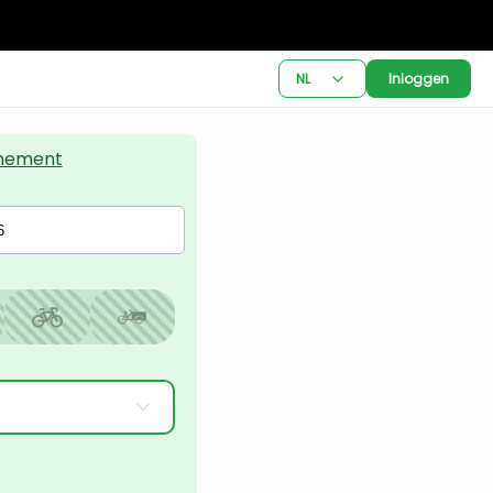
NL
Inloggen
nement