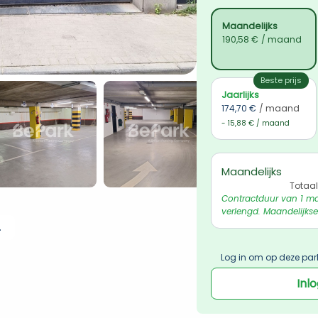
Maandelijks
190,58 €
/ maand
Beste prijs
Jaarlijks
174,70 €
/ maand
- 15,88 € / maand
Maandelijks
Totaal
Contractduur van 1 ma
verlengd. Maandelijkse
 ophalen
Log in om op deze par
Inl