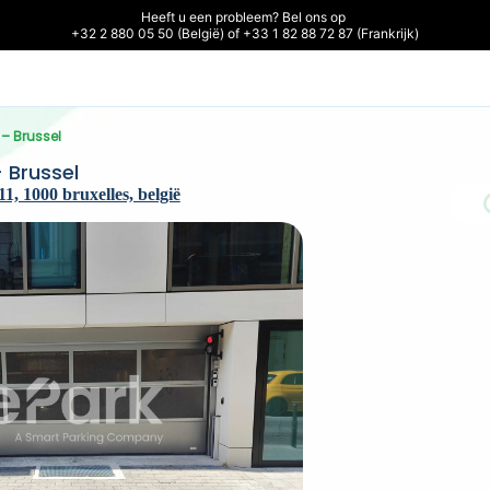
Heeft u een probleem? Bel ons op 

+32 2 880 05 50 (België) of +33 1 82 88 72 87 (Frankrijk)
 – Brussel
– Brussel
1, 1000 bruxelles, belgië