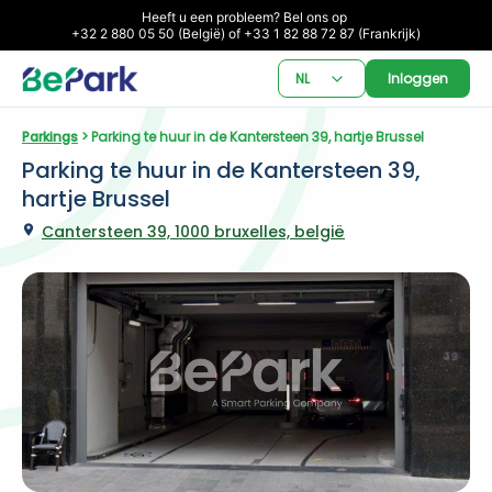
Heeft u een probleem? Bel ons op 

+32 2 880 05 50 (België) of +33 1 82 88 72 87 (Frankrijk)
NL
Inloggen
Parkings
 > Parking te huur in de Kantersteen 39, hartje Brussel
Parking te huur in de Kantersteen 39, 
hartje Brussel
Cantersteen 39, 1000 bruxelles, belgië