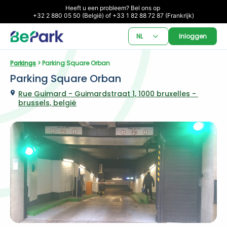
Heeft u een probleem? Bel ons op 

+32 2 880 05 50 (België) of +33 1 82 88 72 87 (Frankrijk)
NL
Inloggen
Parkings
 > Parking Square Orban
Parking Square Orban
Rue Guimard - Guimardstraat 1, 1000 bruxelles - 
brussels, belgië