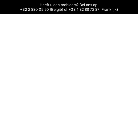
Heeft u een probleem? Bel ons op 

+32 2 880 05 50 (België) of +33 1 82 88 72 87 (Frankrijk)