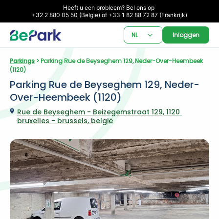
Heeft u een probleem? Bel ons op 

+32 2 880 05 50 (België) of +33 1 82 88 72 87 (Frankrijk)
NL
Inloggen
Parkings
 > Parking Rue de Beyseghem 129, Neder-Over-Heembeek 
(1120)
Parking Rue de Beyseghem 129, Neder-
Over-Heembeek (1120)
Rue de Beyseghem - Beizegemstraat 129, 1120 
bruxelles - brussels, belgië