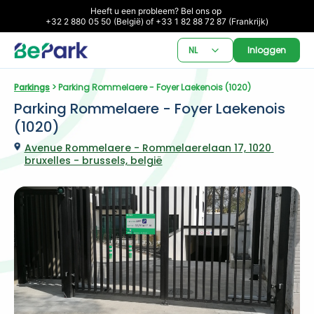
Heeft u een probleem? Bel ons op 

+32 2 880 05 50 (België) of +33 1 82 88 72 87 (Frankrijk)
NL
Inloggen
Parkings
 > Parking Rommelaere - Foyer Laekenois (1020)
Parking Rommelaere - Foyer Laekenois 
(1020)
Avenue Rommelaere - Rommelaerelaan 17, 1020 
bruxelles - brussels, belgië