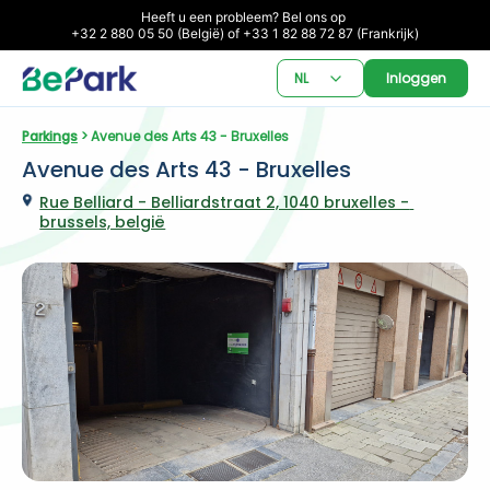
Heeft u een probleem? Bel ons op 

+32 2 880 05 50 (België) of +33 1 82 88 72 87 (Frankrijk)
NL
Inloggen
Parkings
 > Avenue des Arts 43 - Bruxelles
Avenue des Arts 43 - Bruxelles
Rue Belliard - Belliardstraat 2, 1040 bruxelles - 
brussels, belgië