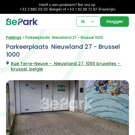
Heeft u een probleem? Bel ons op 

+32 2 880 05 50 (België) of +33 1 82 88 72 87 (Frankrijk)
NL
Inloggen
Parkings
 > Parkeerplaats  Nieuwland 27 - Brussel 1000
Parkeerplaats  Nieuwland 27 - Brussel 
1000
Rue Terre-Neuve -  Nieuwland 27, 1000 bruxelles - 
brussel, belgië