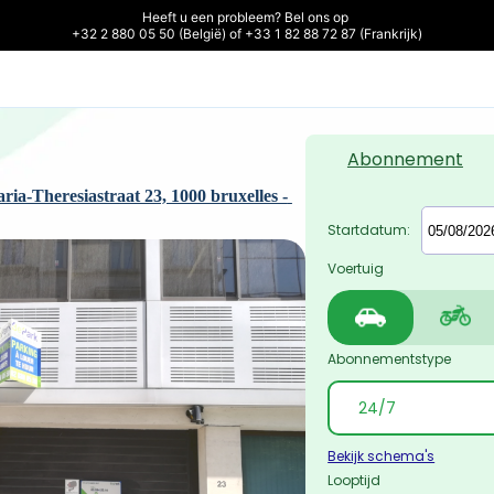
Heeft u een probleem? Bel ons op 

+32 2 880 05 50 (België) of +33 1 82 88 72 87 (Frankrijk)
Abonnement
ia-Theresiastraat 23, 1000 bruxelles - 
Startdatum:
Voertuig
Abonnementstype
Bekijk schema's
Looptijd