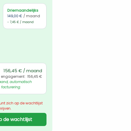
Driemaandelijks
149,00 €
/ maand
- 7,45 € / maand
156,45 € / maand
 engagement : 156,45 €
and, automatisch 
 facturering.
unt zich op de wachtlijst 
rijven.
p de wachtlijst