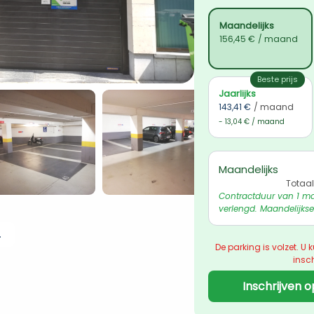
Maandelijks
156,45 €
/ maand
Beste prijs
Jaarlijks
143,41 €
/ maand
- 13,04 € / maand
Maandelijks
Totaal
Contractduur van 1 ma
verlengd. Maandelijkse
 ophalen
De parking is volzet. U k
insch
Inschrijven o