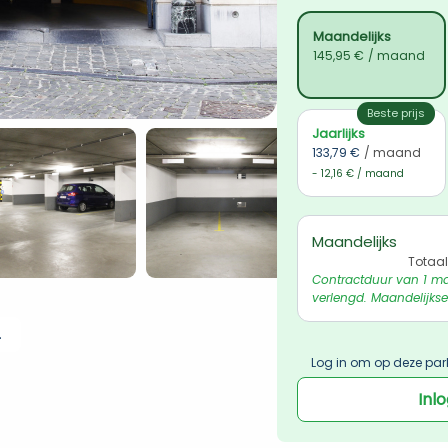
Maandelijks
145,95 €
/ maand
Beste prijs
Jaarlijks
133,79 €
/ maand
- 12,16 € / maand
Maandelijks
Totaal
Contractduur van 1 ma
verlengd. Maandelijkse
 ophalen
Log in om op deze par
Inl