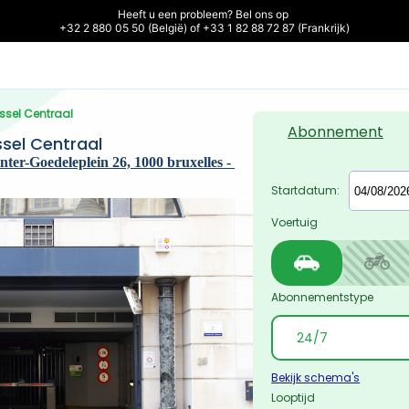
Heeft u een probleem? Bel ons op 

+32 2 880 05 50 (België) of +33 1 82 88 72 87 (Frankrijk)
ussel Centraal
Abonnement
ssel Centraal
nter-Goedeleplein 26, 1000 bruxelles - 
Startdatum:
Voertuig
Abonnementstype
Bekijk schema's
Looptijd