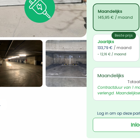
Maandelijks
145,95 €
/ maand
Beste prijs
Jaarlijks
133,79 €
/ maand
- 12,16 € / maand
Maandelijks
Totaal
Contractduur van 1 ma
verlengd. Maandelijkse
 ophalen
Log in om op deze par
Inl