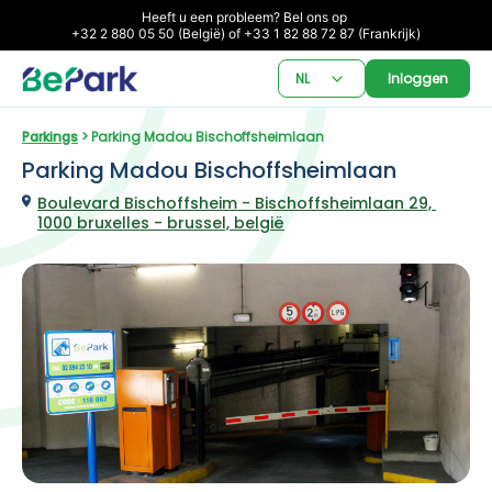
Heeft u een probleem? Bel ons op 

+32 2 880 05 50 (België) of +33 1 82 88 72 87 (Frankrijk)
NL
Inloggen
Parkings
 > Parking Madou Bischoffsheimlaan
Parking Madou Bischoffsheimlaan
Boulevard Bischoffsheim - Bischoffsheimlaan 29, 
1000 bruxelles - brussel, belgië