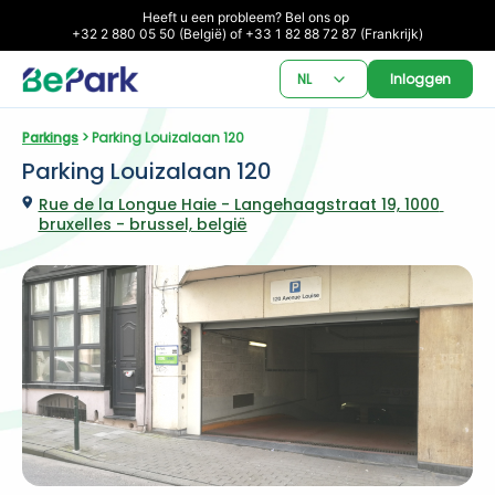
Heeft u een probleem? Bel ons op 

+32 2 880 05 50 (België) of +33 1 82 88 72 87 (Frankrijk)
NL
Inloggen
Parkings
 > Parking Louizalaan 120
Parking Louizalaan 120
Rue de la Longue Haie - Langehaagstraat 19, 1000 
bruxelles - brussel, belgië