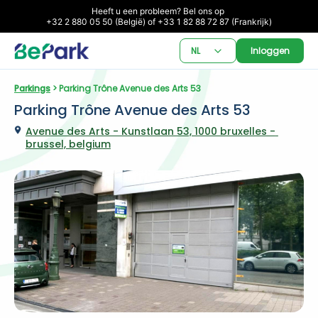
Heeft u een probleem? Bel ons op 

+32 2 880 05 50 (België) of +33 1 82 88 72 87 (Frankrijk)
NL
Inloggen
Parkings
 > Parking Trône Avenue des Arts 53
Parking Trône Avenue des Arts 53
Avenue des Arts - Kunstlaan 53, 1000 bruxelles - 
brussel, belgium