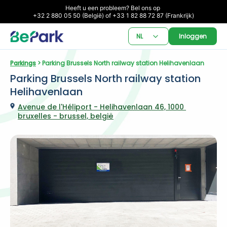
Heeft u een probleem? Bel ons op 

+32 2 880 05 50 (België) of +33 1 82 88 72 87 (Frankrijk)
NL
Inloggen
Parkings
 > Parking Brussels North railway station Helihavenlaan
Parking Brussels North railway station 
Helihavenlaan
Avenue de l'Héliport - Helihavenlaan 46, 1000 
bruxelles - brussel, belgië