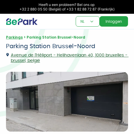
Heeft u een probleem? Bel ons op 

+32 2 880 05 50 (België) of +33 1 82 88 72 87 (Frankrijk)
NL
Inloggen
Parkings
 > Parking Station Brussel-Noord
Parking Station Brussel-Noord
Avenue de l'Héliport - Helihavenlaan 40, 1000 bruxelles - 
brussel, belgië