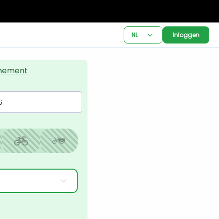
NL
Inloggen
nement