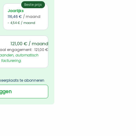
Beste prijs
Jaarlijks
116,46 €
/ maand
- 4,54 € / maand
121,00 € / maand
aal engagement : 121,00 €
aanden, automatisch 
 facturering.
keerplaats te abonneren
oggen