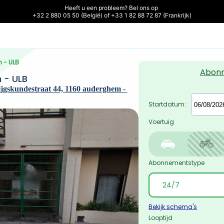
Heeft u een probleem? Bel ons op 

+32 2 880 05 50 (België) of +33 1 82 88 72 87 (Frankrijk)
 - ULB
Abon
 - ULB
ijgskundestraat 44, 1160 auderghem - 
Startdatum:
Voertuig
Abonnementstype
Bekijk schema's
Looptijd