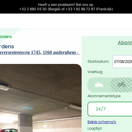
Heeft u een probleem? Bel ons op 

+32 2 880 05 50 (België) of +33 1 82 88 72 87 (Frankrijk)
ardens
Abon
rdens
versesteenweg 1745, 1160 auderghem - 
Startdatum:
Voertuig
Abonnementstype
Bekijk schema's
Looptijd