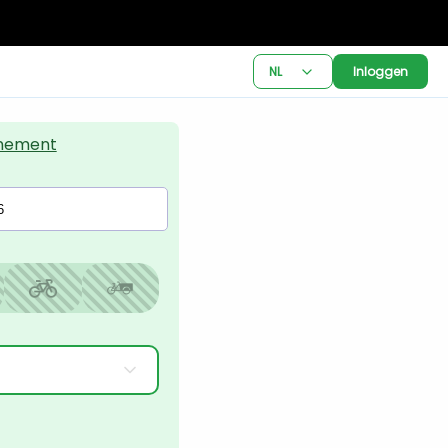
NL
Inloggen
nement