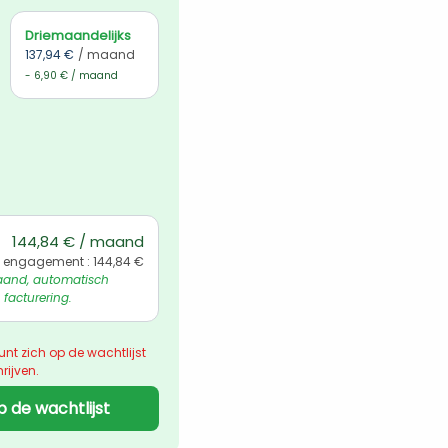
Driemaandelijks
137,94 €
/ maand
- 6,90 € / maand
144,84 € / maand
 engagement : 144,84 €
and, automatisch 
 facturering.
unt zich op de wachtlijst 
rijven.
p de wachtlijst