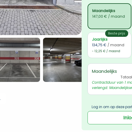
Maandelijks
147,00 €
/ maand
Beste prijs
Jaarlijks
134,75 €
/ maand
- 12,25 € / maand
Maandelijks
Totaa
Contractduur van 1 ma
verlengd. Maandelijkse
 ophalen
Log in om op deze par
Inl