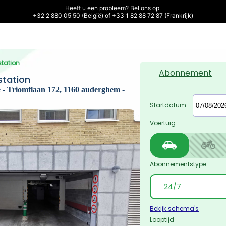
Heeft u een probleem? Bel ons op 

+32 2 880 05 50 (België) of +33 1 82 88 72 87 (Frankrijk)
station
Abonnement
station
- Triomflaan 172, 1160 auderghem - 
Startdatum:
Voertuig
Abonnementstype
Bekijk schema's
Looptijd