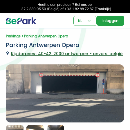
Heeft u een probleem? Bel ons op 

+32 2 880 05 50 (België) of +33 1 82 88 72 87 (Frankrijk)
NL
Inloggen
Parkings
 > Parking Antwerpen Opera
Parking Antwerpen Opera
Kipdorpvest 40-42, 2000 antwerpen - anvers, belgië